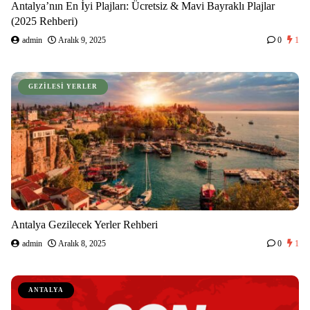
Antalya’nın En İyi Plajları: Ücretsiz & Mavi Bayraklı Plajlar
(2025 Rehberi)
admin
Aralık 9, 2025
0
1
GEZILESI YERLER
Antalya Gezilecek Yerler Rehberi
admin
Aralık 8, 2025
0
1
ANTALYA