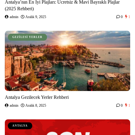
Antalya’nın En İyi Plajları: Ücretsiz & Mavi Bayraklı Plajlar
(2025 Rehberi)
admin
Aralık 9, 2025
0
1
GEZILESI YERLER
Antalya Gezilecek Yerler Rehberi
admin
Aralık 8, 2025
0
1
ANTALYA